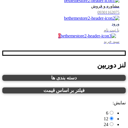
مشاوره و فروش
09301162075
ورود
یا ثبت نام
0
سبد خرید
لنز دوربین
دسته بندی ها
فیلتر بر اساس قیمت
نمایش:
6
12
24