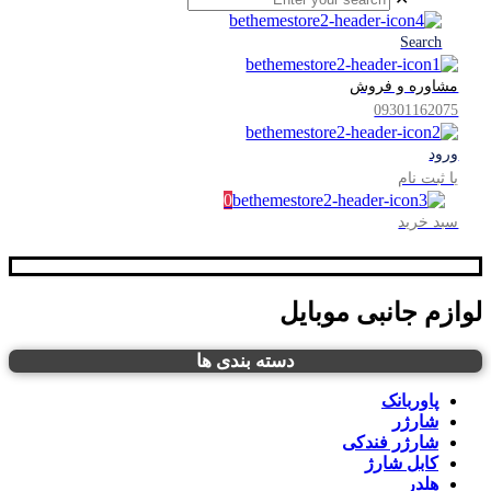
Search
مشاوره و فروش
09301162075
ورود
یا ثبت نام
0
سبد خرید
لوازم جانبی موبایل
دسته بندی ها
پاوربانک
شارژر
شارژر فندکی
کابل شارژ
هلدر