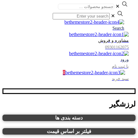
✕
✕
Search
مشاوره و فروش
09301162075
ورود
یا ثبت نام
0
سبد خرید
لرزشگیر
دسته بندی ها
فیلتر بر اساس قیمت