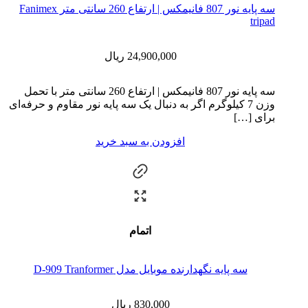
سه پایه نور 807 فانیمکس | ارتفاع 260 سانتی متر Fanimex
tripad
24,900,000
ریال
سه پایه نور 807 فانیمکس | ارتفاع 260 سانتی متر با تحمل
وزن 7 کیلوگرم اگر به دنبال یک سه پایه نور مقاوم و حرفه‌ای
برای
[…]
افزودن به سبد خرید
اتمام
سه پایه نگهدارنده موبایل مدل D-909 Tranformer
830,000
ریال