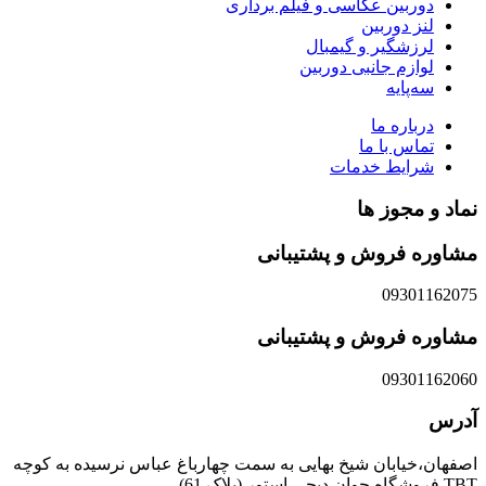
دوربین عکاسی و فیلم برداری
لنز دوربین
لرزشگیر و گیمبال
لوازم جانبی دوربین
سه‌پایه
درباره ما
تماس با ما
شرایط خدمات
نماد و مجوز ها
مشاوره فروش و پشتیبانی
09301162075
مشاوره فروش و پشتیبانی
09301162060
آدرس
اصفهان،خیابان شیخ بهایی به سمت چهارباغ عباس نرسیده به کوچه
TBT فروشگاه جوان دیجی استور (پلاک 61)