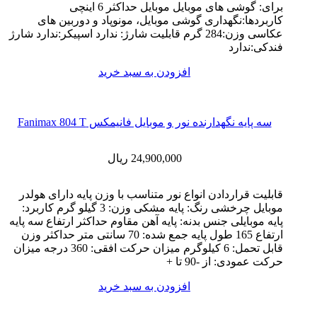
برای: گوشی های موبایل موبایل حداکثر 6 اینچی
کاربردها:نگهداری گوشی موبایل، مونوپاد و دوربین های
عکاسی وزن:284 گرم قابلیت شارژ: ندارد اسپیکر:ندارد شارژ
فندکی:ندارد
افزودن به سبد خرید
سه پایه نگهدارنده نور و موبایل فانیمکس Fanimax 804 T
24,900,000
ریال
قابلیت قراردادن انواع نور متناسب با وزن پایه دارای هولدر
موبایل چرخشی رنگ: پایه مشکی وزن: 3 گیلو گرم کاربرد:
پایه موبایلی جنس بدنه: پایه آهن مقاوم حداکثر ارتفاع سه پایه
ارتفاع 165 طول پایه جمع شده: 70 سانتی متر حداکثر وزن
قابل تحمل: 6 کیلوگرم میزان حرکت افقی: 360 درجه میزان
حرکت عمودی: از -90 تا +
افزودن به سبد خرید