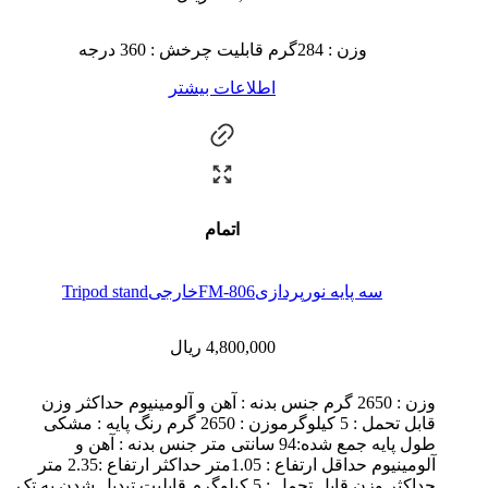
وزن : 284گرم قابلیت چرخش : 360 درجه
اطلاعات بیشتر
اتمام
سه پایه نورپردازیFM-806خارجیTripod stand
4,800,000
ریال
وزن : 2650 گرم جنس بدنه : آهن و آلومینیوم حداکثر وزن
قابل تحمل : 5 کیلوگرموزن : 2650 گرم رنگ پایه : مشکی
طول پایه جمع شده:94 سانتی متر جنس بدنه : آهن و
آلومینیوم حداقل ارتفاع : 1.05متر حداکثر ارتفاع :2.35 متر
حداکثر وزن قابل تحمل : 5 کیلوگرم قابلیت تبدیل شدن به تک