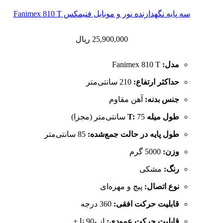
سه پایه نگهدارنده نور و موبایل فنیمکس Fanimex 810 T
25,900,000
ریال
مدل:
Fanimex 810 T
حداکثر ارتفاع:
210 سانتی‌متر
جنس بدنه:
آهن مقاوم
طول میله T:
75 سانتی‌متر (مجزا)
طول پایه در حالت جمع‌شده:
85 سانتی‌متر
وزن:
5000 گرم
رنگ:
مشکی
نوع اتصال:
پیچ و مهره‌ای
قابلیت حرکت افقی:
360 درجه
قابلیت حرکت عمودی:
از -90 تا +