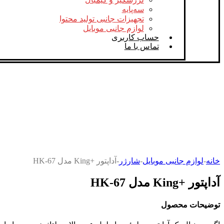
سه‌پایه
تجهیزات جانبی تولید محتوا
لوازم جانبی موبایل
حساب کاربری
تماس با ما
خانه
-
لوازم جانبی موبایل
-
شارژر
-
آداپتور +King مدل HK-67
آداپتور +King مدل HK-67
توضیحات محصول