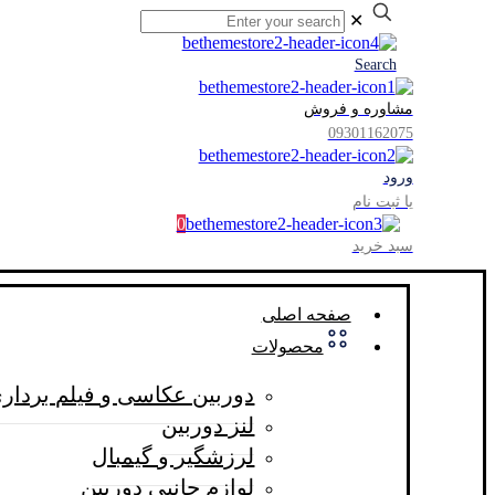
✕
Search
مشاوره و فروش
09301162075
ورود
یا ثبت نام
0
سبد خرید
صفحه اصلی
محصولات
دوربین عکاسی و فیلم بردار
لنز دوربین
لرزشگیر و گیمبال
لوازم جانبی دوربین