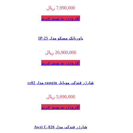
7,990,000
ریال
افزودن به سبد خرید
پاوربانک مسکو مدل IP-25
26,900,000
ریال
افزودن به سبد خرید
شارژر فندکی موبایل sunpin مدل cs02
5,690,000
ریال
افزودن به سبد خرید
شارژر فندکی مدل Awei C-826