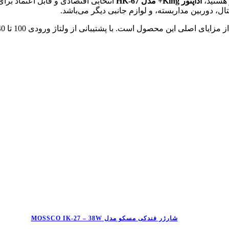
 هستید،
آداپتور King+ مدل HK-67
انتخابی اقتصادی و قابل اعتماد برا
ال، دوربین مداربسته، و لوازم جانبی دیگر می‌باشد.
شارژر فندکی مسکو مدل MOSSCO IK-27 – 38W