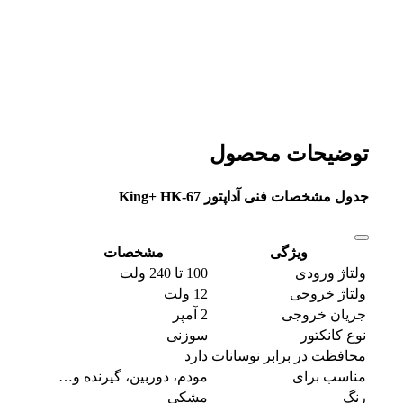
توضیحات محصول
جدول مشخصات فنی آداپتور King+ HK-67
ویژگی
مشخصات
ولتاژ ورودی
100 تا 240 ولت
ولتاژ خروجی
12 ولت
جریان خروجی
2 آمپر
نوع کانکتور
سوزنی
محافظت در برابر نوسانات
دارد
مناسب برای
مودم، دوربین، گیرنده و…
رنگ
مشکی