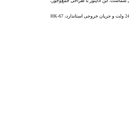
ی شماست. این آداپتور با طراحی جمع‌وجور،
ساختار داخلی تقویت‌شده و مدارهای حفاظتی در برابر نوسانات برق، از مزایای اصلی این محصول است. با پشتیبانی از ولتاژ ورودی 100 تا 240 ولت و جریان خروجی استاندارد، HK-67