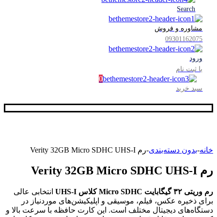
Search
مشاوره و فروش
09301162075
ورود
یا ثبت نام
0
سبد خرید
خانه
-
بدون دسته‌بندی
-
رم Verity 32GB Micro SDHC UHS-I
رم Verity 32GB Micro SDHC UHS-I
رم وریتی ۳۲ گیگابایت Micro SDHC کلاس UHS-I
انتخابی عالی
برای ذخیره عکس، فیلم، موسیقی و اپلیکیشن‌های موردنیاز در
دستگاه‌های دیجیتال مختلف است. این کارت حافظه با سرعت بالا و