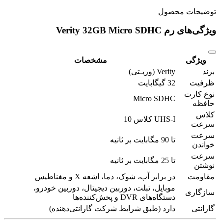
توضیحات محصول
ویژگی‌های رم Verity 32GB Micro SDHC
ویژگی
مشخصات
برند
Verity (وریـتی)
ظرفیت
32 گیگابایت
نوع کارت
Micro SDHC
حافظه
کلاس
UHS-I کلاس 10
سرعت
سرعت
تا 90 مگابایت بر ثانیه
خواندن
سرعت
تا 25 مگابایت بر ثانیه
نوشتن
مقاومت
در برابر آب، شوک، دما، اشعه X و مغناطیس
موبایل، تبلت، دوربین دیجیتال، دوربین خودرو،
سازگاری
دستگاه‌های DVR و پخش‌کننده‌ها
گارانتی
دارد (طبق شرایط شرکت گارانتی‌دهنده)