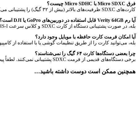
فرق Micro SDXC با Micro SDHC چیست؟
کارت‌های SDXC ظرفیت‌های بالاتر (بیش از ۳۲ گیگ) را پشتیبانی می‌کنند و فرمت آن‌ها معمولاً exFAT است، در حالی‌که SDHC از FAT32 استفاده می‌کند.
آیا رم Verity 64GB قابل استفاده در دوربین‌های GoPro یا DJI است؟
بله، در صورت پشتیبانی دستگاه از کارت SDXC و کلاس سرعت UHS-I، می‌توانید از این رم استفاده کنید.
آیا امکان فرمت کارت حافظه با موبایل وجود دارد؟
بله، می‌توانید کارت را از طریق تنظیمات گوشی یا با استفاده از کامپیوتر فرمت کنید. توصیه می‌
چرا بعضی دستگاه‌ها کارت ۶۴ گیگ را نمی‌شناسند؟
برخی دستگاه‌های قدیمی از فرمت SDXC پشتیبانی نمی‌کنند. لطفاً پیش از خرید از سازگاری دستگاه خود با این نوع کارت مطمئن شوید.
همچنین ممکن است دوست داشته باشید…