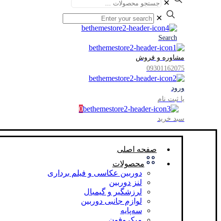
✕
✕
Search
مشاوره و فروش
09301162075
ورود
یا ثبت نام
0
سبد خرید
صفحه اصلی
محصولات
دوربین عکاسی و فیلم برداری
لنز دوربین
لرزشگیر و گیمبال
لوازم جانبی دوربین
سه‌پایه
میکروفون