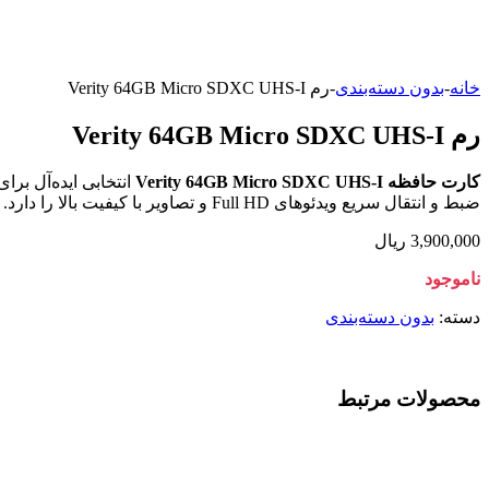
خانه
-
بدون دسته‌بندی
-
رم Verity 64GB Micro SDXC UHS-I
رم Verity 64GB Micro SDXC UHS-I
کارت حافظه Verity 64GB Micro SDXC UHS-I
ضبط و انتقال سریع ویدئوهای Full HD و تصاویر با کیفیت بالا را دارد. مناسب برای گوشی‌های هوشمند، تبلت‌ها، دوربین‌های ورزشی، پهپادها، دستگاه‌های DVR و دیگر ابزارهای دیجیتال.
3,900,000
ریال
ناموجود
دسته:
بدون دسته‌بندی
محصولات مرتبط