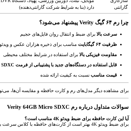
سازگاری
موبایل، تبلت، دوربین ورزشی، پهپاد، دستگاه DVR و ضبط‌کننده‌ها
گارانتی
دارد (بنا به شرایط شرکت گارانتی‌دهنده)
چرا رم ۶۴ گیگ Verity پیشنهاد می‌شود؟
سرعت بالا
برای ضبط و انتقال روان فایل‌های حجیم
ظرفیت ۶۴ گیگابایت
مناسب برای ذخیره هزاران عکس و ویدئو
مقاومت فیزیکی بالا
برای استفاده در شرایط مختلف محیطی
قابل استفاده در دستگاه‌های جدید با پشتیبانی از فرمت SDXC
قیمت مناسب
نسبت به کیفیت ارائه شده
برای مشاهده دیگر مدل‌های رم و کارت حافظه و مقایسه آن‌ها، می‌توا
سوالات متداول درباره رم Verity 64GB Micro SDXC
آیا این کارت حافظه برای ضبط ویدئو 4K مناسب است؟
برای ضبط ویدئو 4K بهتر است از کارت‌های حافظه با کلاس سرعت بالاتر مثل U3 استفاده کنید. این مدل برای Full HD ایده‌آل است.