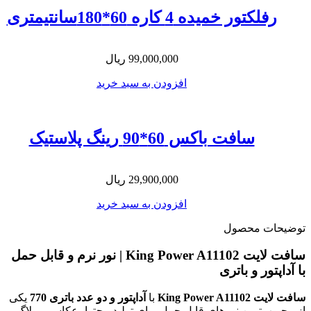
رفلکتور خمیده 4 کاره 60*180سانتیمتری
99,000,000
ریال
افزودن به سبد خرید
سافت باکس 60*90 رینگ پلاستیک
29,900,000
ریال
افزودن به سبد خرید
توضیحات محصول
سافت لایت King Power A11102 | نور نرم و قابل حمل
با آداپتور و باتری
سافت لایت King Power A11102
با
آداپتور و دو عدد باتری 770
یکی
از محبوب‌ترین نورهای قابل حمل برای تولید محتوا، عکاسی، ولاگ و