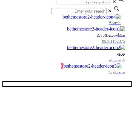
✕
✕
Search
مشاوره و فروش
09301162075
ورود
یا ثبت نام
0
سبد خرید