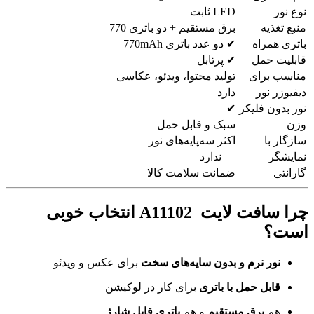
نوع نور
LED ثابت
منبع تغذیه
برق مستقیم + دو باتری 770
باتری همراه
✔ دو عدد باتری 770mAh
قابلیت حمل
✔ پرتابل
مناسب برای
تولید محتوا، ویدئو، عکاسی
دیفیوزر نور
دارد
نور بدون فلیکر
✔
وزن
سبک و قابل حمل
سازگار با
اکثر سه‌پایه‌های نور
نمایشگر
— ندارد
گارانتی
ضمانت سلامت کالا
چرا سافت لایت A11102 انتخاب خوبی
است؟
نور نرم و بدون سایه‌های سخت
برای عکس و ویدئو
قابل حمل با باتری
برای کار در لوکیشن
هم
برق مستقیم
و هم
باتری قابل شارژ