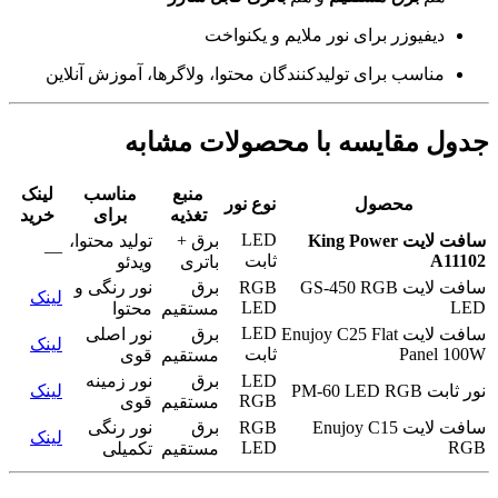
دیفیوزر برای نور ملایم و یکنواخت
مناسب برای تولیدکنندگان محتوا، ولاگرها، آموزش آنلاین
جدول مقایسه با محصولات مشابه
منبع
مناسب
لینک
محصول
نوع نور
تغذیه
برای
خرید
LED
سافت لایت King Power
برق +
تولید محتوا،
—
A11102
ثابت
باتری
ویدئو
سافت لایت GS-450 RGB
RGB
برق
نور رنگی و
لینک
LED
LED
مستقیم
محتوا
LED
سافت لایت Enujoy C25 Flat
برق
نور اصلی
لینک
Panel 100W
ثابت
مستقیم
قوی
LED
برق
نور زمینه
نور ثابت PM-60 LED RGB
لینک
RGB
مستقیم
قوی
سافت لایت Enujoy C15
RGB
برق
نور رنگی
لینک
LED
RGB
مستقیم
تکمیلی