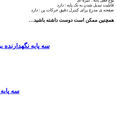
نوع قفل پایه : گیره ای
قابلیت تبدیل شدن به تک پایه : دارد
صفحه ی مدرج برای کنترل دقیق حرکات پن : دارد
همچنین ممکن است دوست داشته باشید…
سه پایه نگهدارنده یونیمات مدل D-909 Tranformer ا 
سه پایه نور 807 فانیمکس | ارتفاع 260 سان