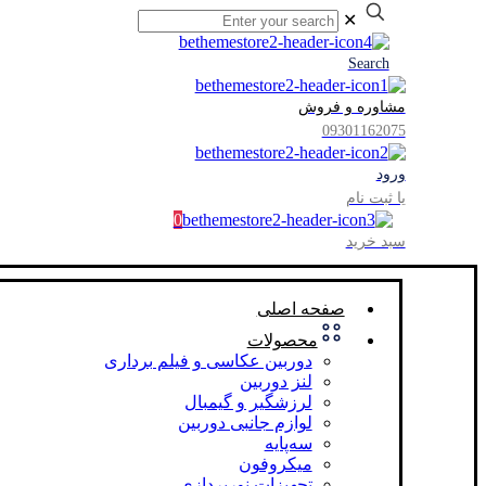
✕
Search
مشاوره و فروش
09301162075
ورود
یا ثبت نام
0
سبد خرید
صفحه اصلی
محصولات
دوربین عکاسی و فیلم برداری
لنز دوربین
لرزشگیر و گیمبال
لوازم جانبی دوربین
سه‌پایه
میکروفون
تجهیزات نورپردازی