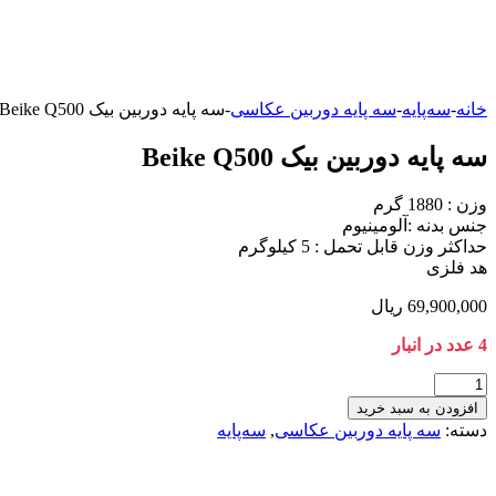
خانه
-
سه‌پایه
-
سه پایه دوربین عکاسی
-
سه پایه دوربین بیک Beike Q500
سه پایه دوربین بیک Beike Q500
وزن : 1880 گرم
جنس بدنه :آلومینیوم
حداکثر وزن قابل تحمل : 5 کیلوگرم
هد فلزی
69,900,000
ریال
4 عدد در انبار
سه
پایه
افزودن به سبد خرید
دوربین
دسته:
سه پایه دوربین عکاسی
,
سه‌پایه
بیک
Beike
Q500