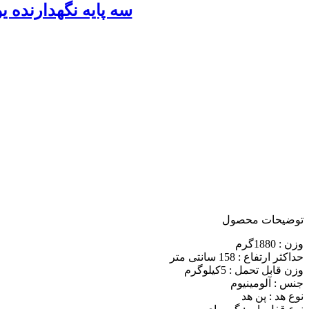
سه پایه نگهدارنده یونیمات مدل D-909 Tranformer ا 
توضیحات محصول
وزن : 1880گرم
حداکثر ارتفاع : 158 سانتی متر
وزن قابل تحمل : 5کیلوگرم
جنس : آلومینیوم
نوع هد : پن هد