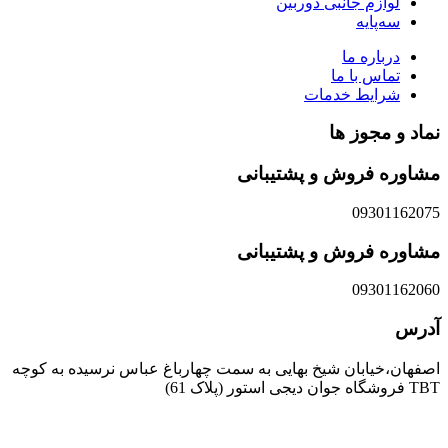
لوازم جانبی دوربین
سه‌پایه
درباره ما
تماس با ما
شرایط خدمات
نماد و مجوز ها
مشاوره فروش و پشتیبانی
09301162075
مشاوره فروش و پشتیبانی
09301162060
آدرس
اصفهان،خیابان شیخ بهایی به سمت چهارباغ عباس نرسیده به کوچه
TBT فروشگاه جوان دیجی استور (پلاک 61)