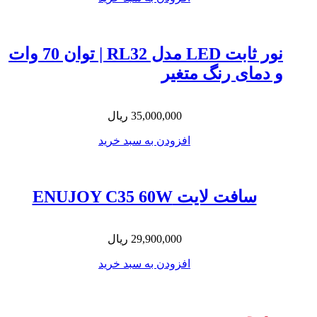
نور ثابت LED مدل RL32 | توان 70 وات
و دمای رنگ متغیر
35,000,000
ریال
افزودن به سبد خرید
سافت لایت ENUJOY C35 60W
29,900,000
ریال
افزودن به سبد خرید