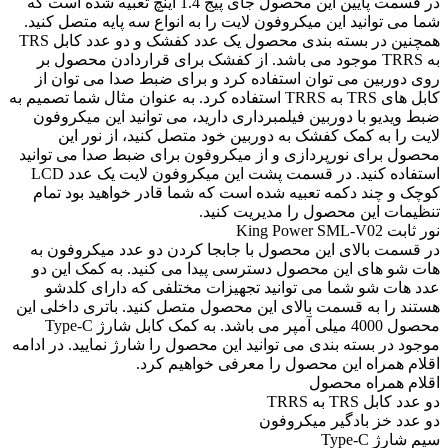
در قسمت پایین این محصول جای پیج 1.4 اینچ تعبیه شده است که
شما می توانید این میکروفون لایت را به انواع سه پایه متصل کنید.
همچنین در بسته بندی محصول یک عدد کفشک و دو عدد کابل TRS
به TRRS موجود می باشد. از کفشک برای قراردادن محصول بر
روی دوربین می توان استفاده کرد و برای ضبط صدا می توان از
کابل های TRS به TRRS استفاده کرد. به عنوان مثال شما تصمیم به
ضبط ویدیو با دوربین فیلمبرداری دارید، می توانید این میکروفون
لایت را به کمک کفشک به دوربین خود متصل کنید، از نور این
محصول برای نورپردازی و از میکروفون برای ضبط صدا می توانید
استفاده کنید. در قسمت پشت این میکروفون لایت یک عدد LCD
کوچک و چند دکمه تعبیه شده است که شما قادر خواهید بود تمام
تنظیمات این محصول را مدیریت کنید.
نور ثابت King Power SML-V02
در قسمت بالای این محصول با جابجا کردن دو عدد میکروفون به
هات شو های این محصول دسترسی پیدا می کنید. به کمک این دو
عدد هات شو شما می توانید تجهیزات مختلفی که دارای کلدشو
هستند را به قسمت بالای این محصول متصل کنید. باتری داخلی این
محصول 4000 میلی آمپر می باشد. به کمک کابل شارژ Type-C
موجود در بسته بندی می توانید این محصول را شارژ نمایید. در ادامه
اقلام همراه این محصول را معرفی خواهیم کرد.
اقلام همراه محصول
دو عدد کابل TRS به TRRS
دو عدد خز بادگیر میکروفون
سیم شارژ Type-C