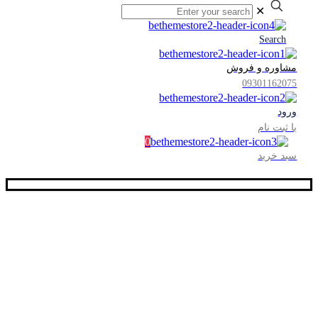
✕
Search
مشاوره و فروش
09301162075
ورود
یا ثبت نام
0
سبد خرید