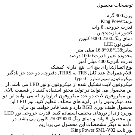
توضیحات محصول
وزن:900 گرم
برند:King Power
قدرت خروجی:8 وات
کشور سازنده:چین
دمای رنگ:2500-9000 کلوین
جنس نور:LED
سایز:138*9.8*16.8 میلی متر
محدوده تغییر قدرت:0-100 درصد
قدرت باتری:4000 میلی آمپر
نوع اتصال:دارای پیچ 1.4 اینچ, دارای کفشک
اقلام همراه:2 عدد کابل TRS به TRRS, دفترچه, دو عدد خز بادگیر
میکروفون, سیم شارژ Type-C
میکروفون لایت تشکیل شده از میکروفون و نور LED می باشد. از
این محصول می توانید در تولید محتوا استفاده کنید. در قسمت بالای
این میکروفون لایت دو عدد میکروفون قراردارد که می توانید این دو
عدد میکروفون را در زاویه های مختلف تنظیم کنید. نور LED این
محصول طیف نوری RGB دارد و شما قادر خواهید بود برای
نورپردازی از نورهای مختلف استفاده کنید. قدرت خروجی نور LED
این محصول 8 وات و دمای رنگ 9000*2500 کلوین می باشد. در
ادامه به دیگر مشخصات این محصول می پردازیم.
نور ثابت King Power SML-V02