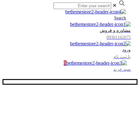
✕
Search
مشاوره و فروش
09301162075
ورود
یا ثبت نام
0
سبد خرید