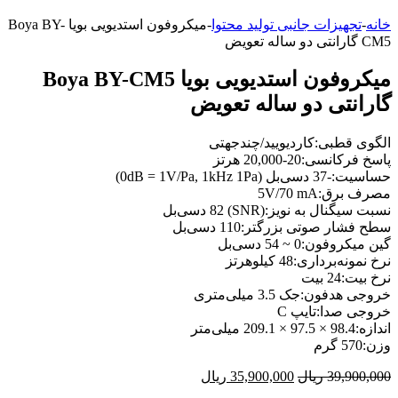
خانه
-
تجهیزات جانبی تولید محتوا
-
میکروفون استدیویی بویا Boya BY-
CM5 گارانتی دو ساله تعویض
میکروفون استدیویی بویا Boya BY-CM5
گارانتی دو ساله تعویض
الگوی قطبی:کاردیویید/چندجهتی
پاسخ فرکانسی:20-20,000 هرتز
حساسیت:-37 دسی‌بل (0dB = 1V/Pa, 1kHz 1Pa)
مصرف برق:5V/70 mA
نسبت سیگنال به نویز:(SNR) 82 دسی‌بل
سطح فشار صوتی بزرگتر:110 دسی‌بل
گین میکروفون:0 ~ 54 دسی‌بل
نرخ نمونه‌برداری:48 کیلوهرتز
نرخ بیت:24 بیت
خروجی هدفون:جک 3.5 میلی‌متری
خروجی صدا:تایپ C
اندازه:98.4 × 97.5 × 209.1 میلی‌متر
وزن:570 گرم
39,900,000
ریال
35,900,000
ریال