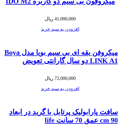
میکروفون بی سیم دو کاربره IDO M2
41,000,000
ریال
افزودن به سبد خرید
میکروفن یقه ای بی سیم بویا مدل Boya
LINK A1 دو سال گارانتی تعویض
72,000,000
ریال
افزودن به سبد خرید
سافت پارابولیک پرتابل با گرید در ابعاد
90 cm عمق 70 سانت life