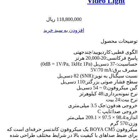
Video Light
118,800,000
ریال
افزودن به سبد خرید
توضیحات محصول
الگوی قطبی:کاردیویید/چندجهتی
پاسخ فرکانسی:20-20,000 هرتز
حساسیت:-37 دسی‌بل (0dB = 1V/Pa, 1kHz 1Pa)
مصرف برق:5V/70 mA
نسبت سیگنال به نویز:(SNR) 82 دسی‌بل
سطح فشار صوتی بزرگتر:110 دسی‌بل
گین میکروفون:0 ~ 54 دسی‌بل
نرخ نمونه‌برداری:48 کیلوهرتز
نرخ بیت:24 بیت
خروجی هدفون:جک 3.5 میلی‌متری
خروجی صدا:تایپ C
اندازه:98.4 × 97.5 × 209.1 میلی‌متر
وزن:570 گرم
میکروفون BOYA CM5 یک میکروفون کاندنسر حرفه‌ای است که
برای ضبط صداهای با کیفیت بالا در شرایط مختلف طراحی شده