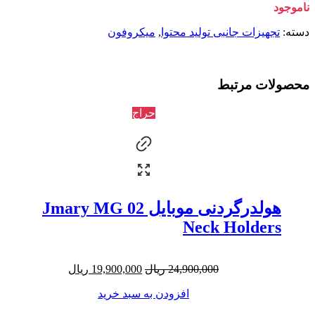
ناموجود
دسته:
تجهیزات جانبی تولید محتوا
,
میکروفون
محصولات مرتبط
حراج
هولدرگردنی موبایل Jmary MG 02
Neck Holders
24,900,000
ریال
19,900,000
ریال
افزودن به سبد خرید