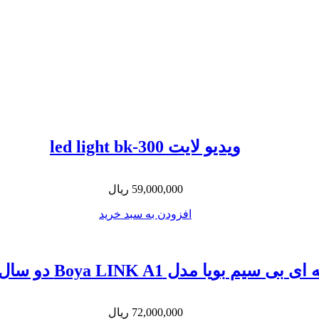
ویدیو لایت led light bk-300
59,000,000
ریال
افزودن به سبد خرید
بویا مدل Boya LINK A1 دو سال گارانتی تعویض
72,000,000
ریال