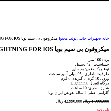
خانه
-
تجهیزات جانبی تولید محتوا
-
میکروفون بی سیم بویا BOYA BY-WM3T2-D2 WITH LIGHTNING FOR IOS دو سال گارانتی تعویض
میکروفون بی سیم بویا BOYA BY-WM3T2-D2 WITH LIGHTNING FOR IOS دو سال گارانتی تعویض
برد : 100 متر
حساسیت : 42 دسیبل
نوع میکروفون: یقیه ای
ظرفیت باطری : 95 میلی آمپر ساعت
وزن : 10 گرم, |, گیرنده: 6 گرم
درگاه اتصال: Lightining
شارژ باطری: 10 ساعت
گارانتی اصلی 2 ساله تعویض ایران بویا
47,000,000
ریال
42,990,000
ریال
ناموجود