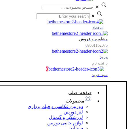
✕
✕
Search
مشاوره و فروش
09301162075
ورود
یا ثبت نام
0
سبد خرید
صفحه اصلی
محصولات
دوربین عکاسی و فیلم برداری
لنز دوربین
لرزشگیر و گیمبال
لوازم جانبی دوربین
سه‌پایه