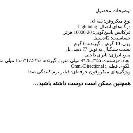
توضیحات محصول
نوع میکروفن: یقه ای
درگاه‌های اتصال: Lightining
فرکانس پاسخ‌گویی: 20-16000 هرتز
حساسیت: 42دسیبل
وزن: 10 گرم, |, گیرنده: 6 گرم
نسبت سیگنال به نویز: 77 دسی بل
منبع انرژی: باتری داخلی
ابعاد: فرستنده: 46*26.2*9 میلی متر, |, گیرنده: 52*17.5*15.6 میلی متر
الگوی قطبی: Omni-Directional
ویژگی‌های میکروفون حرفه‌ای: فیلتر نرم کنندگی صدا
همچنین ممکن است دوست داشته باشید…