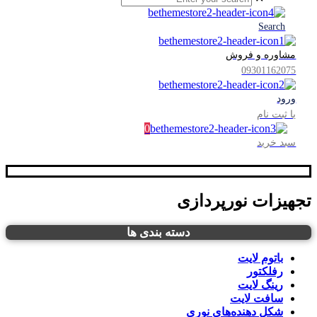
Search
مشاوره و فروش
09301162075
ورود
یا ثبت نام
0
سبد خرید
تجهیزات نورپردازی
دسته بندی ها
باتوم لایت
رفلکتور
رینگ لایت
سافت لایت
شکل‌ دهنده‌های نوری