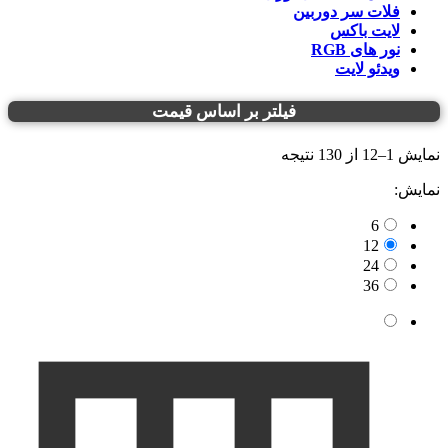
فلات سر دوربین
لایت باکس
نور های RGB
ویدئو لایت
فیلتر بر اساس قیمت
نمایش 1–12 از 130 نتیجه
نمایش:
6
12
24
36