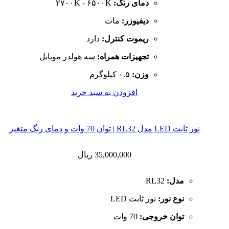
دمای رنگ:
۲۷۰۰K - ۶۵۰۰K
دیفیوزر:
مات
ریموت کنترل:
دارد
تجهیزات همراه:
سه هولدر موبایل
وزن:
۰.۵ کیلوگرم
افزودن به سبد خرید
نور ثابت LED مدل RL32 | توان 70 وات و دمای رنگ متغیر
35,000,000
ریال
مدل:
RL32
نوع نور:
نور ثابت LED
توان خروجی:
70 وات