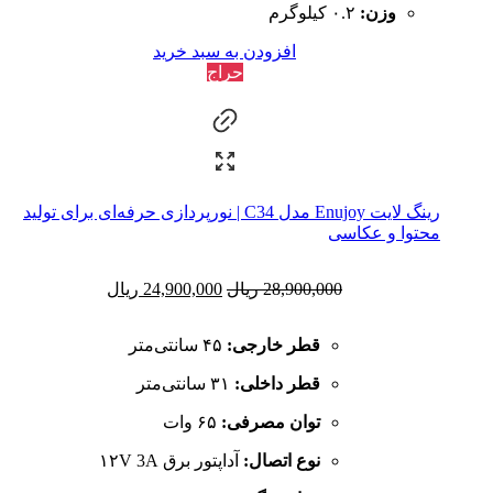
وزن:
۰.۲ کیلوگرم
افزودن به سبد خرید
حراج
رینگ لایت Enujoy مدل C34 | نورپردازی حرفه‌ای برای تولید
محتوا و عکاسی
28,900,000
ریال
24,900,000
ریال
قطر خارجی:
۴۵ سانتی‌متر
قطر داخلی:
۳۱ سانتی‌متر
توان مصرفی:
۶۵ وات
نوع اتصال:
آداپتور برق ۱۲V 3A