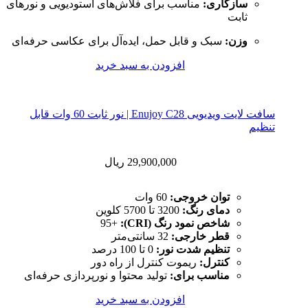
سازگاری:
مناسب برای فلاش‌های استودیویی و نورهای
ثابت
وزن:
سبک و قابل حمل، ایده‌آل برای عکاسی حرفه‌ای
افزودن به سبد خرید
سافت لایت ویدیویی Enujoy C28 | نور ثابت 60 وات قابل
تنظیم
29,900,000
ریال
توان خروجی:
60 وات
دمای رنگ:
3200 تا 5700 کلوین
شاخص نمود رنگ (CRI):
+95
قطر خارجی:
32 سانتی‌متر
تنظیم شدت نور:
0 تا 100 درصد
کنترل:
ریموت کنترل از راه دور
مناسب برای:
تولید محتوا و نورپردازی حرفه‌ای
افزودن به سبد خرید