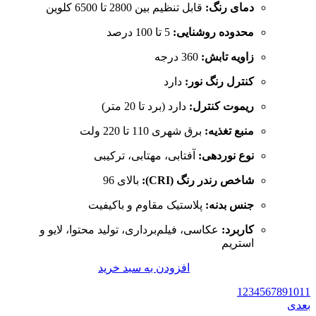
دمای رنگ:
قابل تنظیم بین 2800 تا 6500 کلوین
محدوده روشنایی:
5 تا 100 درصد
زاویه تابش:
360 درجه
کنترل رنگ نور:
دارد
ریموت کنترل:
دارد (برد تا 20 متر)
منبع تغذیه:
برق شهری 110 تا 220 ولت
نوع نوردهی:
آفتابی، مهتابی، ترکیبی
شاخص رندر رنگ (CRI):
بالای 96
جنس بدنه:
پلاستیک مقاوم و باکیفیت
کاربرد:
عکاسی، فیلم‌برداری، تولید محتوا، لایو و
استریم
افزودن به سبد خرید
1
2
3
4
5
6
7
8
9
10
11
بعدی