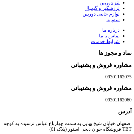
لنز دوربین
لرزشگیر و گیمبال
لوازم جانبی دوربین
سه‌پایه
درباره ما
تماس با ما
شرایط خدمات
نماد و مجوز ها
مشاوره فروش و پشتیبانی
09301162075
مشاوره فروش و پشتیبانی
09301162060
آدرس
اصفهان،خیابان شیخ بهایی به سمت چهارباغ عباس نرسیده به کوچه
TBT فروشگاه جوان دیجی استور (پلاک 61)