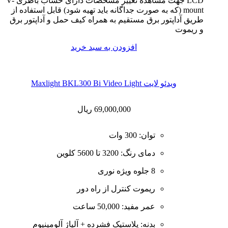
LCD جهت مشاهده تغییر مشخصات دارای خشاب باطری V-
mount (که به صورت جداگانه باید تهیه شود) قابل استفاده از
طریق آداپتور برق مستقیم به همراه کیف حمل و آداپتور برق
و ریموت
افزودن به سبد خرید
ويدئو لايت Maxlight BKL300 Bi Video Light
69,000,000
ریال
توان: 300 وات
دمای رنگ: 3200 تا 5600 کلوین
8 جلوه ویژه نوری
ریموت کنترل از راه دور
عمر مفید: 50,000 ساعت
بدنه: پلاستیک فشرده + آلیاژ آلومینیوم