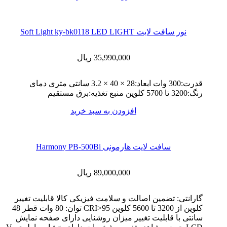
نور سافت لایت Soft Light ky-bk0118 LED LIGHT
35,990,000
ریال
قدرت:300 وات ابعاد:28 × 40 × 3.2 سانتی متری دمای
رنگ:3200 تا 5700 کلوین منبع تغذیه:برق مستقیم
افزودن به سبد خرید
سافت لایت هارمونی Harmony PB-500Bi
89,000,000
ریال
گارانتی: تضمین اصالت و سلامت فیزیکی کالا قابلیت تغییر
کلوین از 3200 تا 5600 کلوین CRI>95 توان: 80 وات قطر 48
سانتی با قابلیت تغییر میزان روشنایی دارای صفحه نمایش